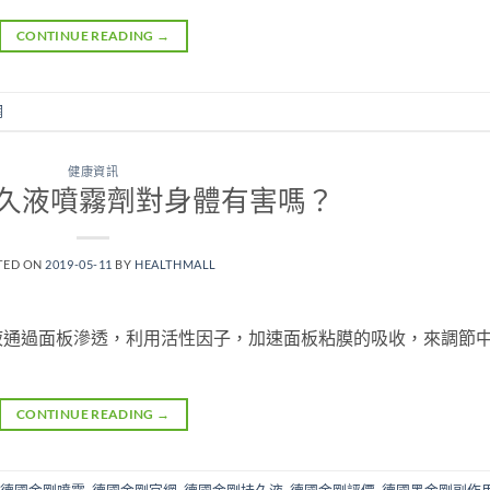
CONTINUE READING
→
網
健康資訊
久液噴霧劑對身體有害嗎？
TED ON
2019-05-11
BY
HEALTHMALL
液通過面板滲透，利用活性因子，加速面板粘膜的吸收，來調節
CONTINUE READING
→
德國金剛噴霧
,
德國金剛官網
,
德國金剛持久液
,
德國金剛評價
,
德國黑金剛副作