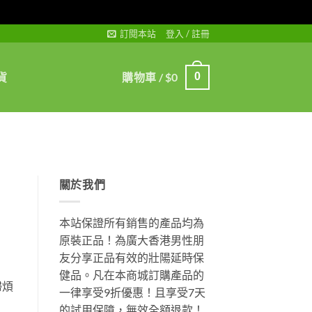
訂閱本站
登入 / 註冊
貨
購物車 /
$
0
0
關於我們
本站保證所有銷售的產品均為
原裝正品！為廣大香港男性朋
友分享正品有效的壯陽延時保
健品。凡在本商城訂購產品的
掃煩
一律享受9折優惠！且享受7天
的試用保障，無效全額退款！