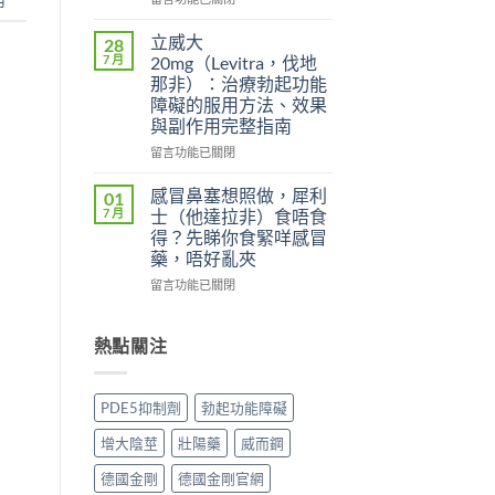
效
雙
〈威
犀
效
而
立威大
28
利
片
鋼
7 月
20mg（Levitra，伐地
士
（Levifil
（Viagra，
那非）：治療勃起功能
副
Super
西
障礙的服用方法、效果
作
Power）
地
與副作用完整指南
用
效
那
大
果
非）
在
留言功能已關閉
嗎？
如
副
〈立
依
何？
作
威
感冒鼻塞想照做，犀利
01
賴
雙
用
大
7 月
士（他達拉非）食唔食
性、
效
全
20mg（Levitra，
得？先睇你食緊咩感冒
停
機
解
伐
藥，唔好亂夾
藥
制、
析：
地
反
用
頭
那
在
留言功能已關閉
應
法
痛、
非）：
〈感
與
與
鼻
治
冒
安
安
塞
療
鼻
熱點關注
全
全
是
勃
塞
用
指
正
起
想
法
南〉
常
功
照
PDE5抑制劑
勃起功能障礙
完
中
的？
能
做，
整
哪
障
犀
增大陰莖
壯陽藥
威而鋼
解
些
礙
利
析〉
情
的
士
德國金剛
德國金剛官網
中
況
服
（他