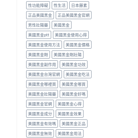
必
用
達
性功能障礙
性生活
日本藤素
須
方
拉
停
法、
非）
正品美國黑金
正品美國黑金官網
藥
效
食
就
男性壯陽藥
美國黑金
果
唔
醫〉
與
食
中
美國黑金ptt
美國黑金使用心得
副
得？
作
先
美國黑金使用方法
美國黑金價格
用
睇
完
你
美國黑金剛
美國黑金剛壯陽
整
食
指
緊
美國黑金副作用
美國黑金功效
南〉
咩
中
感
美國黑金台灣官網
美國黑金吃法
冒
藥，
美國黑金哪裡買
美國黑金哪買
唔
好
美國黑金壯陽藥
美國黑金好嗎
亂
美國黑金官網
美國黑金心得
夾〉
中
美國黑金成分
美國黑金效果
美國黑金有效嗎
美國黑金正品
美國黑金無效
美國黑金用法