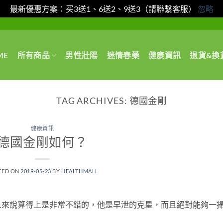
最新優惠方案：买3送1、6送2、9送3（請聯繫客服）
忽略
ME
所有商品
男性壯陽
迷情春藥
健康資訊
退貨&換
TAG ARCHIVES:
德國金剛
健康資訊
德國金剛如何？
TED ON
2019-05-23
BY
HEALTHMALL
人來說算得上是非常不錯的，他是早泄的克星，而且絕對能夠一