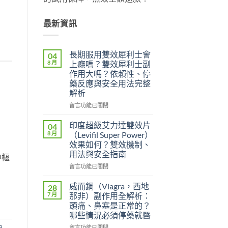
最新資訊
長期服用雙效犀利士會
04
8 月
上癮嗎？雙效犀利士副
作用大嗎？依賴性、停
藥反應與安全用法完整
解析
在
留言功能已關閉
〈長
期
印度超級艾力達雙效片
04
服
8 月
（Levifil Super Power）
用
效果如何？雙效機制、
雙
用法與安全指南
中樞
效
犀
在
留言功能已關閉
利
〈印
士
度
威而鋼（Viagra，西地
28
會
超
7 月
那非）副作用全解析：
上
級
頭痛、鼻塞是正常的？
癮
艾
哪些情況必須停藥就醫
嗎？
力
雙
達
在
用
留言功能已關閉