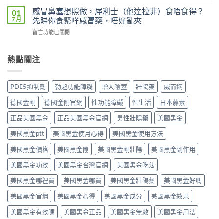
地
（Levifil
犀
威
那
感冒鼻塞想照做，犀利士（他達拉非）食唔食得？
01
Super
利
大
非）
7 月
先睇你食緊咩感冒藥，唔好亂夾
Power）
士
20mg（Levitra，
副
效
副
在
留言功能已關閉
伐
作
果
作
〈感
地
用
如
用
冒
那
全
何？
大
鼻
熱點關注
非）：
解
雙
嗎？
塞
治
析：
效
依
想
療
頭
機
賴
照
勃
痛、
PDE5抑制劑
勃起功能障礙
增大陰莖
壯陽藥
威而鋼
制、
性、
做，
起
鼻
用
停
犀
功
塞
德國金剛
德國金剛官網
性功能障礙
性生活
日本藤素
法
藥
利
能
是
與
反
士
障
正品美國黑金
正品美國黑金官網
男性壯陽藥
美國黑金
正
安
應
（他
礙
常
全
與
達
美國黑金ptt
美國黑金使用心得
美國黑金使用方法
的
的？
指
安
拉
服
哪
南〉
全
非）
美國黑金價格
美國黑金剛
美國黑金剛壯陽
美國黑金副作用
用
些
中
用
食
方
情
法
美國黑金功效
美國黑金台灣官網
美國黑金吃法
唔
法、
況
完
食
效
必
整
美國黑金哪裡買
美國黑金哪買
美國黑金壯陽藥
美國黑金好嗎
得？
果
須
解
先
與
停
美國黑金官網
美國黑金心得
美國黑金成分
美國黑金效果
析〉
睇
副
藥
中
你
作
就
美國黑金有效嗎
美國黑金正品
美國黑金無效
美國黑金用法
食
用
醫〉