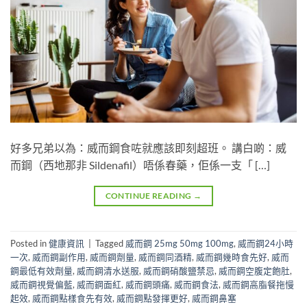
好多兄弟以為：威而鋼食咗就應該即刻超班。 講白啲：威
而鋼（西地那非 Sildenafil）唔係春藥，佢係一支「 […]
CONTINUE READING
→
Posted in
健康資訊
|
Tagged
威而鋼 25mg 50mg 100mg
,
威而鋼24小時
一次
,
威而鋼副作用
,
威而鋼劑量
,
威而鋼同酒精
,
威而鋼幾時食先好
,
威而
鋼最低有效劑量
,
威而鋼清水送服
,
威而鋼硝酸鹽禁忌
,
威而鋼空腹定飽肚
,
威而鋼視覺偏藍
,
威而鋼面紅
,
威而鋼頭痛
,
威而鋼食法
,
威而鋼高脂餐拖慢
起效
,
威而鋼點樣食先有效
,
威而鋼點發揮更好
,
威而鋼鼻塞