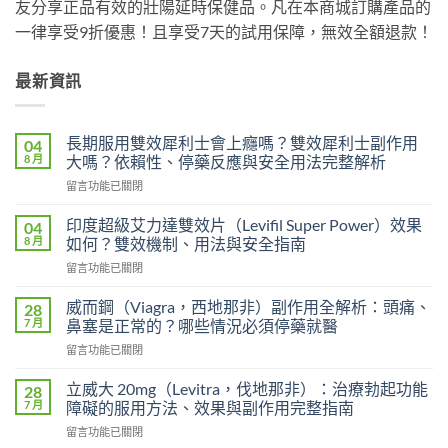
友分享正品有效的壯陽延時保健品。凡在本商城訂購產品的
一律享受9折優惠！且享受7天的試用保障，無效全額退款！
最新資訊
長期服用雙效犀利士會上癮嗎？雙效犀利士副作用
04
8 月
大嗎？依賴性、停藥反應與安全用法完整解析
在
留言功能已關閉
〈長
期
印度超級艾力達雙效片（Levifil Super Power）效果
04
服
8 月
如何？雙效機制、用法與安全指南
用
在
留言功能已關閉
雙
〈印
效
度
犀
威而鋼（Viagra，西地那非）副作用全解析：頭痛、
28
超
利
7 月
鼻塞是正常的？哪些情況必須停藥就醫
級
士
在
留言功能已關閉
艾
會
〈威
力
上
而
達
立威大 20mg（Levitra，伐地那非）：治療勃起功能
28
癮
鋼
雙
7 月
障礙的服用方法、效果與副作用完整指南
嗎？
（Viagra，
效
雙
在
留言功能已關閉
西
片
效
〈立