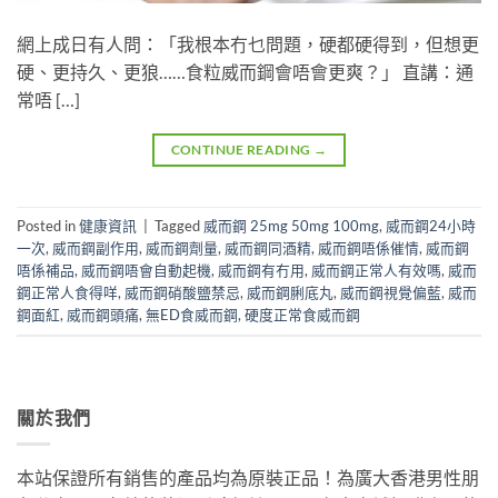
網上成日有人問：「我根本冇乜問題，硬都硬得到，但想更
硬、更持久、更狼……食粒威而鋼會唔會更爽？」 直講：通
常唔 […]
CONTINUE READING
→
Posted in
健康資訊
|
Tagged
威而鋼 25mg 50mg 100mg
,
威而鋼24小時
一次
,
威而鋼副作用
,
威而鋼劑量
,
威而鋼同酒精
,
威而鋼唔係催情
,
威而鋼
唔係補品
,
威而鋼唔會自動起機
,
威而鋼有冇用
,
威而鋼正常人有效嗎
,
威而
鋼正常人食得咩
,
威而鋼硝酸鹽禁忌
,
威而鋼脷底丸
,
威而鋼視覺偏藍
,
威而
鋼面紅
,
威而鋼頭痛
,
無ED食威而鋼
,
硬度正常食威而鋼
關於我們
本站保證所有銷售的產品均為原裝正品！為廣大香港男性朋