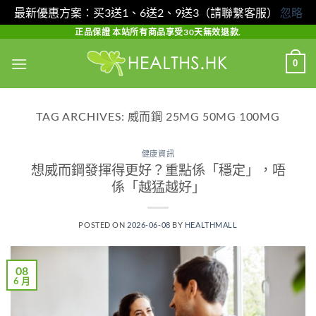
最新優惠方案：买3送1、6送2、9送3（請聯繫客服）
忽略
Skip
正品保證 本站所有商品享受30天無效退款.
to
0
content
TAG ARCHIVES:
威而鋼 25MG 50MG 100MG
健康資訊
想威而鋼發揮得更好？重點係「穩定」，唔
係「越猛越好」
POSTED ON
2026-06-08
BY
HEALTHMALL
08
6 月