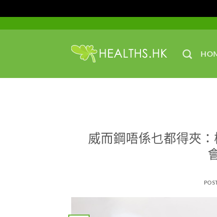
Skip
to
content
HO
威而鋼唔係乜都得夾：
POS