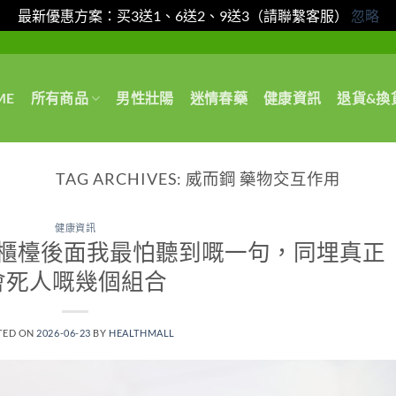
最新優惠方案：买3送1、6送2、9送3（請聯繫客服）
忽略
ME
所有商品
男性壯陽
迷情春藥
健康資訊
退貨&換
TAG ARCHIVES:
威而鋼 藥物交互作用
健康資訊
櫃檯後面我最怕聽到嘅一句，同埋真正
會死人嘅幾個組合
TED ON
2026-06-23
BY
HEALTHMALL