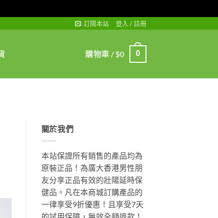
訂閱本站
登入 / 註冊
貨
購物車 /
$
0
0
關於我們
本站保證所有銷售的產品均為
原裝正品！為廣大香港男性朋
友分享正品有效的壯陽延時保
健品。凡在本商城訂購產品的
一律享受9折優惠！且享受7天
的試用保障，無效全額退款！