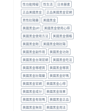
必
用
達
性功能障礙
性生活
日本藤素
須
方
拉
停
法、
非）
正品美國黑金
正品美國黑金官網
藥
效
食
就
男性壯陽藥
美國黑金
果
唔
醫〉
與
食
中
美國黑金ptt
美國黑金使用心得
副
得？
作
先
美國黑金使用方法
美國黑金價格
用
睇
完
你
美國黑金剛
美國黑金剛壯陽
整
食
指
緊
美國黑金副作用
美國黑金功效
南〉
咩
中
感
美國黑金台灣官網
美國黑金吃法
冒
藥，
美國黑金哪裡買
美國黑金哪買
唔
好
美國黑金壯陽藥
美國黑金好嗎
亂
美國黑金官網
美國黑金心得
夾〉
中
美國黑金成分
美國黑金效果
美國黑金有效嗎
美國黑金正品
美國黑金無效
美國黑金用法