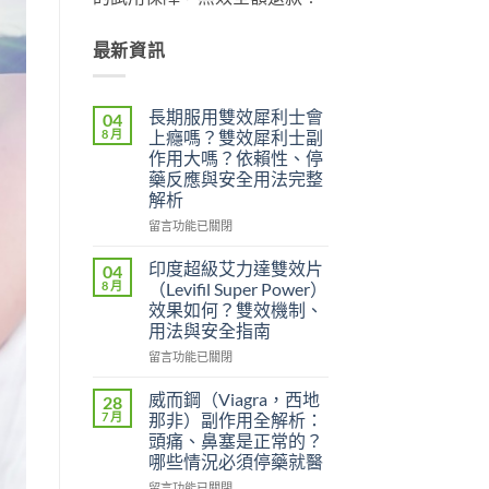
最新資訊
長期服用雙效犀利士會
04
8 月
上癮嗎？雙效犀利士副
作用大嗎？依賴性、停
藥反應與安全用法完整
解析
在
留言功能已關閉
〈長
期
印度超級艾力達雙效片
04
服
8 月
（Levifil Super Power）
用
效果如何？雙效機制、
雙
用法與安全指南
效
犀
在
留言功能已關閉
利
〈印
士
度
威而鋼（Viagra，西地
28
會
超
7 月
那非）副作用全解析：
上
級
頭痛、鼻塞是正常的？
癮
艾
哪些情況必須停藥就醫
嗎？
力
雙
達
在
留言功能已關閉