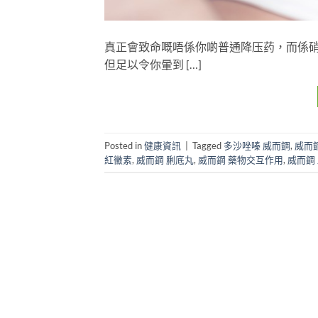
真正會致命嘅唔係你啲普通降压药，而係
但足以令你暈到 […]
Posted in
健康資訊
|
Tagged
多沙唑嗪 威而鋼
,
威而
紅黴素
,
威而鋼 脷底丸
,
威而鋼 藥物交互作用
,
威而鋼