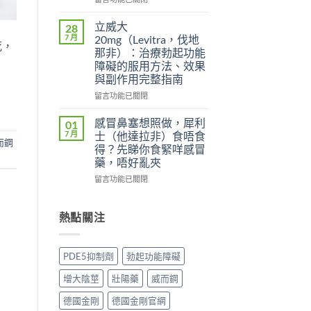
效
雙
〈威
犀
效
而
立威大
28
利
片
鋼
7 月
20mg（Levitra，伐地
死，
士
（Levifil
（Viagra，
那非）：治療勃起功能
副
Super
西
障礙的服用方法、效果
作
Power）
地
與副作用完整指南
用
效
那
大
果
非）
在
留言功能已關閉
嗎？
如
副
〈立
依
何？
作
威
感冒鼻塞想照做，犀利
01
賴
雙
用
大
7 月
士（他達拉非）食唔食
性、
效
全
而鋼
20mg（Levitra，
得？先睇你食緊咩感冒
停
機
解
伐
藥，唔好亂夾
藥
制、
析：
地
反
用
頭
那
在
留言功能已關閉
應
法
痛、
非）：
〈感
與
與
鼻
治
冒
安
安
塞
療
鼻
熱點關注
全
全
是
勃
塞
用
指
正
起
想
法
南〉
常
功
照
PDE5抑制劑
勃起功能障礙
完
中
的？
能
做，
整
哪
障
犀
增大陰莖
壯陽藥
威而鋼
解
些
礙
利
析〉
情
的
士
德國金剛
德國金剛官網
中
況
服
（他