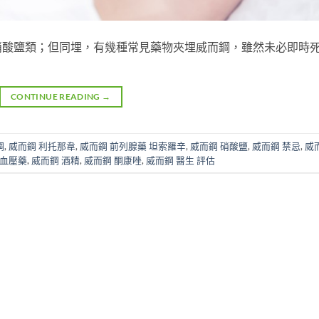
硝酸鹽類；但同埋，有幾種常見藥物夾埋威而鋼，雖然未必即時
CONTINUE READING
→
鋼
,
威而鋼 利托那韋
,
威而鋼 前列腺藥 坦索羅辛
,
威而鋼 硝酸鹽
,
威而鋼 禁忌
,
威
 血壓藥
,
威而鋼 酒精
,
威而鋼 酮康唑
,
威而鋼 醫生 評估