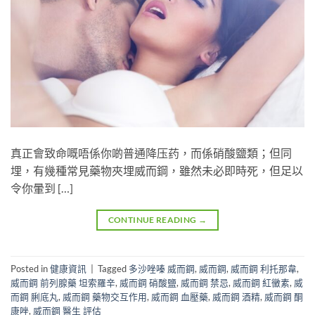
真正會致命嘅唔係你啲普通降压药，而係硝酸鹽類；但同
埋，有幾種常見藥物夾埋威而鋼，雖然未必即時死，但足以
令你暈到 […]
CONTINUE READING
→
Posted in
健康資訊
|
Tagged
多沙唑嗪 威而鋼
,
威而鋼
,
威而鋼 利托那韋
,
威而鋼 前列腺藥 坦索羅辛
,
威而鋼 硝酸鹽
,
威而鋼 禁忌
,
威而鋼 紅黴素
,
威
而鋼 脷底丸
,
威而鋼 藥物交互作用
,
威而鋼 血壓藥
,
威而鋼 酒精
,
威而鋼 酮
康唑
,
威而鋼 醫生 評估