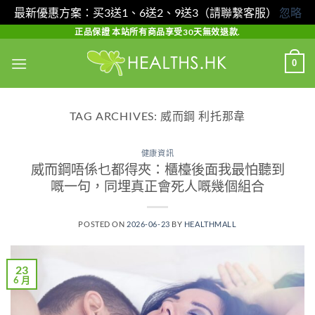
最新優惠方案：买3送1、6送2、9送3（請聯繫客服）
忽略
Skip
正品保證 本站所有商品享受30天無效退款.
to
0
content
TAG ARCHIVES:
威而鋼 利托那韋
健康資訊
威而鋼唔係乜都得夾：櫃檯後面我最怕聽到
嘅一句，同埋真正會死人嘅幾個組合
POSTED ON
2026-06-23
BY
HEALTHMALL
23
6 月