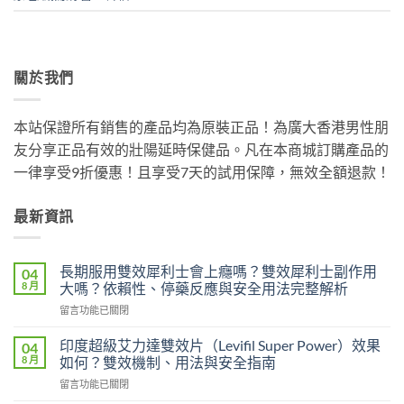
關於我們
本站保證所有銷售的產品均為原裝正品！為廣大香港男性朋
友分享正品有效的壯陽延時保健品。凡在本商城訂購產品的
一律享受9折優惠！且享受7天的試用保障，無效全額退款！
最新資訊
長期服用雙效犀利士會上癮嗎？雙效犀利士副作用
04
8 月
大嗎？依賴性、停藥反應與安全用法完整解析
在
留言功能已關閉
〈長
期
印度超級艾力達雙效片（Levifil Super Power）效果
04
服
8 月
如何？雙效機制、用法與安全指南
用
在
留言功能已關閉
雙
〈印
效