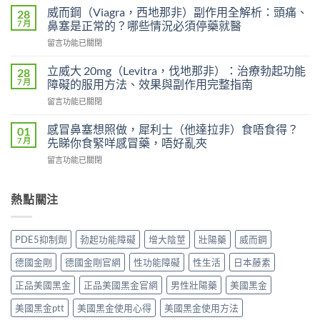
度
犀
威而鋼（Viagra，西地那非）副作用全解析：頭痛、
28
超
利
7 月
鼻塞是正常的？哪些情況必須停藥就醫
級
士
在
留言功能已關閉
艾
會
〈威
力
上
而
達
立威大 20mg（Levitra，伐地那非）：治療勃起功能
28
癮
鋼
雙
7 月
障礙的服用方法、效果與副作用完整指南
嗎？
（Viagra，
效
雙
在
留言功能已關閉
西
片
效
〈立
地
（Levifil
犀
威
那
感冒鼻塞想照做，犀利士（他達拉非）食唔食得？
01
Super
利
大
非）
7 月
先睇你食緊咩感冒藥，唔好亂夾
Power）
士
20mg（Levitra，
副
效
副
在
留言功能已關閉
伐
作
果
作
〈感
地
用
如
用
冒
那
全
何？
大
鼻
熱點關注
非）：
解
雙
嗎？
塞
治
析：
效
依
想
療
頭
機
賴
照
勃
痛、
PDE5抑制劑
勃起功能障礙
增大陰莖
壯陽藥
威而鋼
制、
性、
做，
起
鼻
用
停
犀
功
塞
德國金剛
德國金剛官網
性功能障礙
性生活
日本藤素
法
藥
利
能
是
與
反
士
障
正品美國黑金
正品美國黑金官網
男性壯陽藥
美國黑金
正
安
應
（他
礙
常
全
與
達
美國黑金ptt
美國黑金使用心得
美國黑金使用方法
的
的？
指
安
拉
服