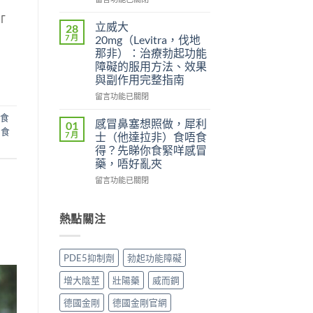
效
雙
〈威
「
犀
效
而
立威大
28
利
片
鋼
7 月
20mg（Levitra，伐地
士
（Levifil
（Viagra，
那非）：治療勃起功能
副
Super
西
障礙的服用方法、效果
作
Power）
地
與副作用完整指南
用
效
那
大
果
非）
在
留言功能已關閉
嗎？
如
副
〈立
依
食
何？
作
威
感冒鼻塞想照做，犀利
01
賴
雙
用
鋼食
大
7 月
士（他達拉非）食唔食
性、
效
全
20mg（Levitra，
得？先睇你食緊咩感冒
停
機
解
伐
藥，唔好亂夾
藥
制、
析：
地
反
用
頭
那
在
留言功能已關閉
應
法
痛、
非）：
〈感
與
與
鼻
治
冒
安
安
塞
療
鼻
熱點關注
全
全
是
勃
塞
用
指
正
起
想
法
南〉
常
功
照
PDE5抑制劑
勃起功能障礙
完
中
的？
能
做，
整
哪
障
犀
增大陰莖
壯陽藥
威而鋼
解
些
礙
利
析〉
情
的
士
德國金剛
德國金剛官網
中
況
服
（他