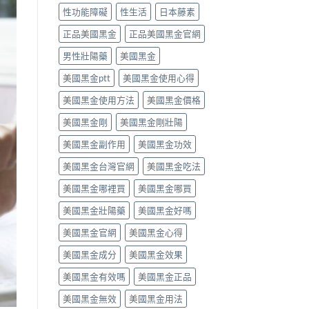
必
用
達
性功能障礙
性生活
日本藤素
須
方
拉
停
法、
非）
正品美國黑金
正品美國黑金官網
藥
效
食
就
男性壯陽藥
美國黑金
果
唔
醫〉
與
食
中
美國黑金ptt
美國黑金使用心得
副
得？
作
先
美國黑金使用方法
美國黑金價格
用
睇
完
你
美國黑金剛
美國黑金剛壯陽
整
食
指
緊
美國黑金副作用
美國黑金功效
南〉
咩
中
感
美國黑金台灣官網
美國黑金吃法
冒
藥，
美國黑金哪裡買
美國黑金哪買
唔
好
美國黑金壯陽藥
美國黑金好嗎
亂
美國黑金官網
美國黑金心得
夾〉
中
美國黑金成分
美國黑金效果
美國黑金有效嗎
美國黑金正品
美國黑金無效
美國黑金用法