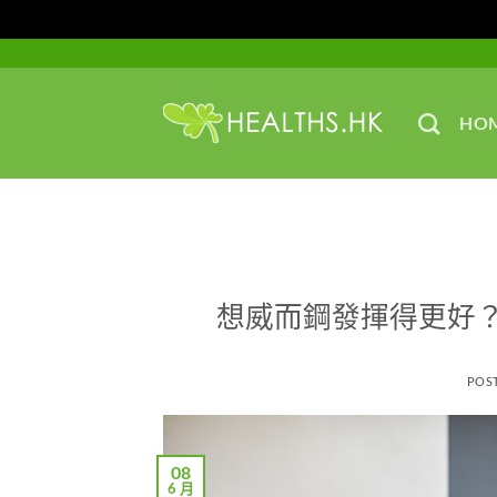
Skip
to
content
HO
想威而鋼發揮得更好
POS
08
6 月