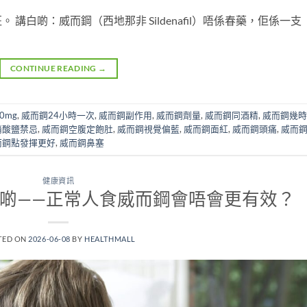
講白啲：威而鋼（西地那非 Sildenafil）唔係春藥，佢係一支
CONTINUE READING
→
00mg
,
威而鋼24小時一次
,
威而鋼副作用
,
威而鋼劑量
,
威而鋼同酒精
,
威而鋼幾時
硝酸鹽禁忌
,
威而鋼空腹定飽肚
,
威而鋼視覺偏藍
,
威而鋼面紅
,
威而鋼頭痛
,
威而
而鋼點發揮更好
,
威而鋼鼻塞
健康資訊
啲——正常人食威而鋼會唔會更有效？
TED ON
2026-06-08
BY
HEALTHMALL