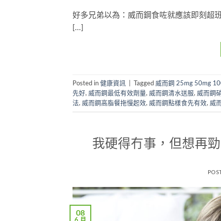
好多兄弟以為：威而鋼食咗就應該即刻超班。 
[…]
Posted in
健康資訊
|
Tagged
威而鋼 25mg 50mg 1
先好
,
威而鋼最低有效劑量
,
威而鋼清水送服
,
威而鋼
法
,
威而鋼高脂餐拖慢起效
,
威而鋼點樣食先有效
,
威
我硬得冇事，但想再勁
POS
08
6 月