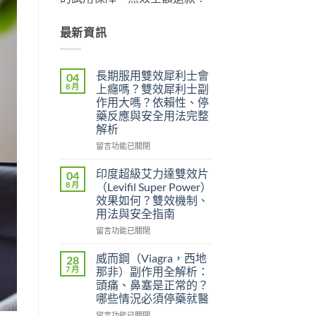
最新資訊
長期服用雙效犀利士會
04
8 月
上癮嗎？雙效犀利士副
作用大嗎？依賴性、停
藥反應與安全用法完整
解析
在
留言功能已關閉
〈長
期
印度超級艾力達雙效片
04
服
8 月
（Levifil Super Power）
用
效果如何？雙效機制、
雙
用法與安全指南
效
犀
在
留言功能已關閉
利
〈印
士
度
威而鋼（Viagra，西地
28
會
超
7 月
那非）副作用全解析：
上
級
頭痛、鼻塞是正常的？
癮
艾
哪些情況必須停藥就醫
嗎？
力
雙
達
在
留言功能已關閉