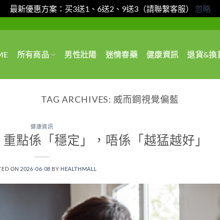
最新優惠方案：买3送1、6送2、9送3（請聯繫客服）
忽略
ME
所有商品
男性壯陽
迷情春藥
健康資訊
退貨&換
TAG ARCHIVES:
威而鋼視覺偏藍
健康資訊
？重點係「穩定」，唔係「越猛越好」
TED ON
2026-06-08
BY
HEALTHMALL