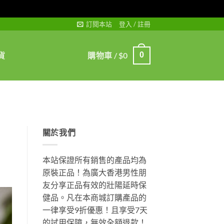
訂閱本站
登入 / 註冊
貨
購物車 /
$
0
0
關於我們
本站保證所有銷售的產品均為
原裝正品！為廣大香港男性朋
友分享正品有效的壯陽延時保
健品。凡在本商城訂購產品的
一律享受9折優惠！且享受7天
的試用保障，無效全額退款！