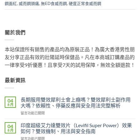
鋼面紅
,
威而鋼頭痛
,
無ED食威而鋼
,
硬度正常食威而鋼
關於我們
本站保證所有銷售的產品均為原裝正品！為廣大香港男性朋
友分享正品有效的壯陽延時保健品。凡在本商城訂購產品的
一律享受9折優惠！且享受7天的試用保障，無效全額退款！
最新資訊
長期服用雙效犀利士會上癮嗎？雙效犀利士副作用
04
8 月
大嗎？依賴性、停藥反應與安全用法完整解析
在
留言功能已關閉
〈長
期
印度超級艾力達雙效片（Levifil Super Power）效果
04
服
8 月
如何？雙效機制、用法與安全指南
用
在
留言功能已關閉
雙