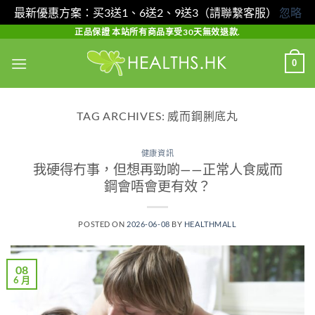
最新優惠方案：买3送1、6送2、9送3（請聯繫客服）
忽略
Skip
正品保證 本站所有商品享受30天無效退款.
to
0
content
TAG ARCHIVES:
威而鋼脷底丸
健康資訊
我硬得冇事，但想再勁啲——正常人食威而
鋼會唔會更有效？
POSTED ON
2026-06-08
BY
HEALTHMALL
08
6 月