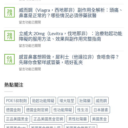
〈印
效
度
犀
威而鋼（Viagra，西地那非）副作用全解析：頭痛、
28
超
利
7 月
鼻塞是正常的？哪些情況必須停藥就醫
級
士
在
留言功能已關閉
艾
會
〈威
力
上
而
達
立威大 20mg（Levitra，伐地那非）：治療勃起功能
28
癮
鋼
雙
7 月
障礙的服用方法、效果與副作用完整指南
嗎？
（Viagra，
效
雙
在
留言功能已關閉
西
片
效
〈立
地
（Levifil
犀
威
那
感冒鼻塞想照做，犀利士（他達拉非）食唔食得？
01
Super
利
大
非）
7 月
先睇你食緊咩感冒藥，唔好亂夾
Power）
士
20mg（Levitra，
副
效
副
在
留言功能已關閉
伐
作
果
作
〈感
地
用
如
用
冒
那
全
何？
大
鼻
熱點關注
非）：
解
雙
嗎？
塞
治
析：
效
依
想
療
頭
機
賴
照
勃
痛、
PDE5抑制劑
勃起功能障礙
增大陰莖
壯陽藥
威而鋼
制、
性、
做，
起
鼻
用
停
犀
功
塞
德國金剛
德國金剛官網
性功能障礙
性生活
日本藤素
法
藥
利
能
是
與
反
士
障
正品美國黑金
正品美國黑金官網
男性壯陽藥
美國黑金
正
安
應
（他
礙
常
全
與
達
的