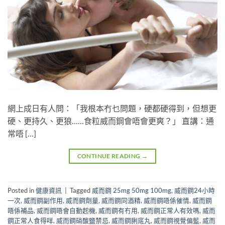
網上成日有人問：「我根本冇乜問題，硬都硬得到，但想更
硬、更持久、更狼……食粒威而鋼會唔會更爽？」 直講：通
常唔 […]
CONTINUE READING
→
Posted in
健康資訊
|
Tagged
威而鋼 25mg 50mg 100mg
,
威而鋼24小時
一次
,
威而鋼副作用
,
威而鋼劑量
,
威而鋼同酒精
,
威而鋼唔係催情
,
威而鋼
唔係補品
,
威而鋼唔會自動起機
,
威而鋼有冇用
,
威而鋼正常人有效嗎
,
威而
鋼正常人食得咩
,
威而鋼硝酸鹽禁忌
,
威而鋼脷底丸
,
威而鋼視覺偏藍
,
威而