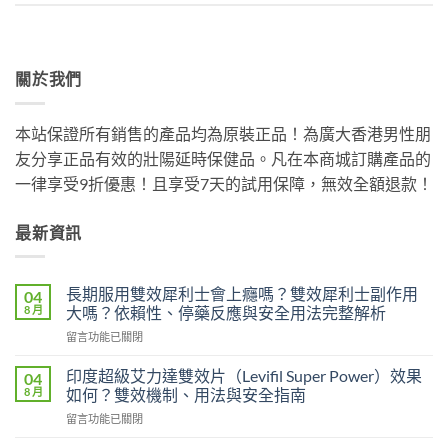
關於我們
本站保證所有銷售的產品均為原裝正品！為廣大香港男性朋
友分享正品有效的壯陽延時保健品。凡在本商城訂購產品的
一律享受9折優惠！且享受7天的試用保障，無效全額退款！
最新資訊
長期服用雙效犀利士會上癮嗎？雙效犀利士副作用
04
8 月
大嗎？依賴性、停藥反應與安全用法完整解析
在
留言功能已關閉
〈長
期
印度超級艾力達雙效片（Levifil Super Power）效果
04
服
8 月
如何？雙效機制、用法與安全指南
用
在
留言功能已關閉
雙
〈印
效