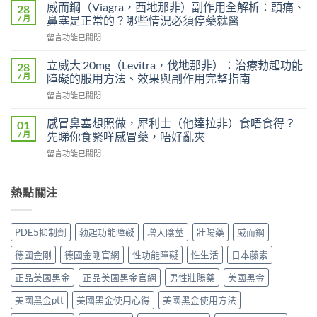
度
犀
威而鋼（Viagra，西地那非）副作用全解析：頭痛、
28
超
利
7 月
鼻塞是正常的？哪些情況必須停藥就醫
級
士
在
留言功能已關閉
艾
會
〈威
力
上
而
達
立威大 20mg（Levitra，伐地那非）：治療勃起功能
28
癮
鋼
雙
7 月
障礙的服用方法、效果與副作用完整指南
嗎？
（Viagra，
效
雙
在
留言功能已關閉
西
片
效
〈立
地
（Levifil
犀
威
那
感冒鼻塞想照做，犀利士（他達拉非）食唔食得？
01
Super
利
大
非）
7 月
先睇你食緊咩感冒藥，唔好亂夾
Power）
士
20mg（Levitra，
副
效
副
在
留言功能已關閉
伐
作
果
作
〈感
地
用
如
用
冒
那
全
何？
大
鼻
熱點關注
非）：
解
雙
嗎？
塞
治
析：
效
依
想
療
頭
機
賴
照
勃
痛、
PDE5抑制劑
勃起功能障礙
增大陰莖
壯陽藥
威而鋼
制、
性、
做，
起
鼻
用
停
犀
功
塞
德國金剛
德國金剛官網
性功能障礙
性生活
日本藤素
法
藥
利
能
是
與
反
士
障
正品美國黑金
正品美國黑金官網
男性壯陽藥
美國黑金
正
安
應
（他
礙
常
全
與
達
美國黑金ptt
美國黑金使用心得
美國黑金使用方法
的
的？
指
安
拉
服
哪
南〉