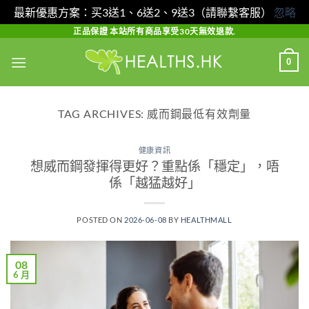
最新優惠方案：买3送1、6送2、9送3（請聯繫客服）
忽略
Skip
正品保證 本站所有商品享受30天無效退款.
to
0
content
TAG ARCHIVES:
威而鋼最低有效劑量
健康資訊
想威而鋼發揮得更好？重點係「穩定」，唔
係「越猛越好」
POSTED ON
2026-06-08
BY
HEALTHMALL
08
6 月