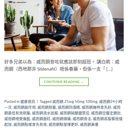
好多兄弟以為：威而鋼食咗就應該即刻超班。 講白啲：威
而鋼（西地那非 Sildenafil）唔係春藥，佢係一支「 […]
CONTINUE READING
→
Posted in
健康資訊
|
Tagged
威而鋼 25mg 50mg 100mg
,
威而鋼24小時
一次
,
威而鋼副作用
,
威而鋼劑量
,
威而鋼同酒精
,
威而鋼幾時食先好
,
威而
鋼最低有效劑量
,
威而鋼清水送服
,
威而鋼硝酸鹽禁忌
,
威而鋼空腹定飽肚
,
威而鋼視覺偏藍
,
威而鋼面紅
,
威而鋼頭痛
,
威而鋼食法
,
威而鋼高脂餐拖慢
起效
,
威而鋼點樣食先有效
,
威而鋼點發揮更好
,
威而鋼鼻塞