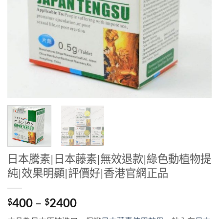
日本騰素|日本藤素|無效退款|綠色動植物提
純|效果明顯|評價好|香港官網正品
Price
400
–
2400
$
$
range: