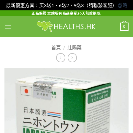
最新優惠方案：买3送1、6送2、9送3（請聯繫客服）
忽略
Skip
正品保證 本站所有商品享受30天無效退款.
to
0
content
首頁
/
壯陽藥