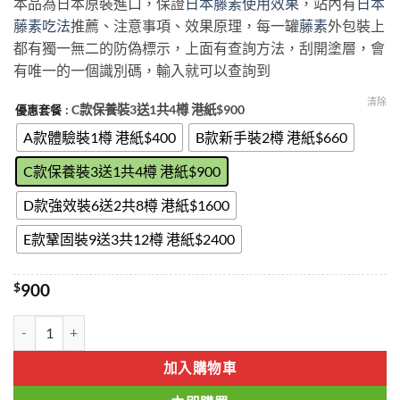
本品為日本原裝進口，保證
日本藤素使用效果
，站內有
日本
$400
藤素吃法
推薦、注意事項、效果原理，每一罐
藤素
外包裝上
through
都有獨一無二的防偽標示，上面有查詢方法，刮開塗層，會
$2400
有唯一的一個識別碼，輸入就可以查詢到
清除
: C款保養裝3送1共4樽 港紙$900
優惠套餐
A款體驗裝1樽 港紙$400
B款新手裝2樽 港紙$660
C款保養裝3送1共4樽 港紙$900
D款強效裝6送2共8樽 港紙$1600
E款鞏固裝9送3共12樽 港紙$2400
$
900
日本騰素|日本藤素|無效退款|綠色動植物提純|效果明顯|評價好|香港官
加入購物車