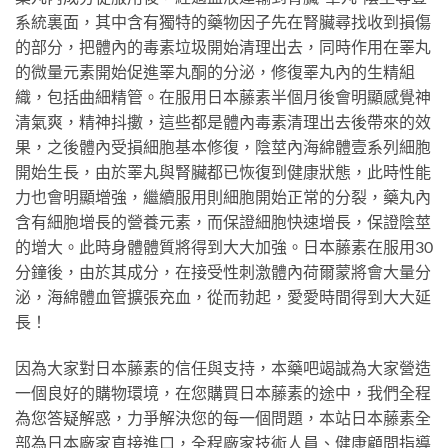
系統裏面，其中含有獨特的藥物因子先在腎臟尋找收到損傷
的部分，把體內的毒素垃圾開始清理出去，同時作用在睪丸
的微量元素開始促進睪丸酮的分泌，修復睪丸內的生精組
織，包括曲細精管。在服用日本藤素半個月後會明顯感覺神
清氣爽，精神抖擻，這些都是體內毒素清理出去後帶來的效
果，之後體內受損細胞基本修復，陰莖內海綿體壹系列細胞
開始生長，由於睪丸與腎臟都已恢復到健康狀態，此時性能
力也會明顯增強，繼續服用則細胞開始正常的分裂，藥丸內
含有細胞增長的營養元素，而保證細胞快速增長，保證陰莖
的增大。此時身體體質將得到大大加強。日本藤素在服用30
分鐘後，由於其成分，在接受性刺激體內荷爾蒙將會大量分
泌，海綿體血管擴張充血，從而勃起，愛愛時間得到大大延
長！
因為大家對日本藤素的信任與支持，本藥吧竭誠為大家營造
一個良好的購物環境，在您購買日本藤素的途中，我們全程
為您答疑解惑，力爭解決您的每一個問題，本站日本藤素全
部為日本廠家直接進口，全程廠家技術人員、健康顧問指導