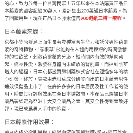
的心，致力於每一位台灣民眾！五年以來在本站購買正品日
本藤素的顧客超過30萬人，累計售出200萬罐日本藤素。為
了回饋用戶，現在正品日本藤素僅售
900港紙三樽一療程
。
日本藤素來歷：
京都小笠原群島上面生長著壹種富含生命力和誘發男性荷爾
蒙的奇特植物，“赤根草”它能夠在人體內用極短的時間激發
妳的性欲望，刺激荷爾蒙的分泌，短時間內有效的幫助勃
起、延長性愛，激發在身體內未綻放的腎能量，而達到陰莖
增大的過程，日本京都滋賀縣制藥株式會社在經過多年的精
心研發，終於，壹款由赤根草成分研發而出的日本藤素男性
速效保健品上市了，在許許多多的日本居民及性工作者的使
用，瞬間其好評與效果在全日本擴散開，本產品已經被日本
藥品署認定為亞洲十大安全藥品之壹，其安全性得到壹致好
評，現已成爲男人手中的瑰寶。
日本藤素作用效果：
藥丸內成分從服用後，經過血液運輸到腎臟-睪丸-陰莖等壹