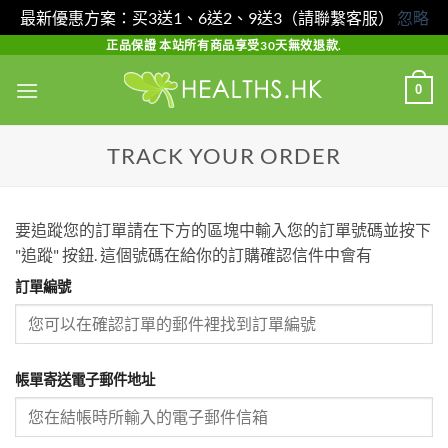
最新優惠方案：买3送1、6送2、9送3（請聯繫客服）
忽略
Skip
正品保證 本站所有商品享受30天無效退款.
to
0
content
TRACK YOUR ORDER
要追蹤您的訂單請在下方的區塊中輸入您的訂單號碼並按下
"追蹤" 按鈕. 這個號碼在給你的訂購確認信件中會有
訂單編號
帳單寄送電子郵件地址