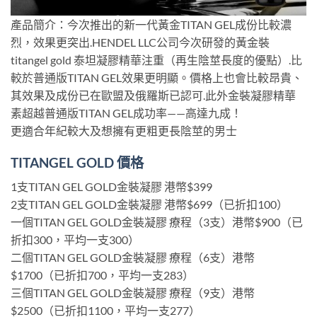
產品簡介：今次推出的新一代黃金TITAN GEL成份比較濃
烈，效果更突出.HENDEL LLC公司今次研發的黃金裝
titangel gold 泰坦凝膠精華注重（再生陰莖長度的優點）.比
較於普通版TITAN GEL效果更明顯。價格上也會比較昂貴、
其效果及成份已在歐盟及俄羅斯已認可.此外金裝凝膠精華
素超越普通版TITAN GEL成功率——高達九成！
更適合年紀較大及想擁有更粗更長陰莖的男士
TITANGEL GOLD 價格
1支TITAN GEL GOLD金裝凝膠 港幣$399
2支TITAN GEL GOLD金裝凝膠 港幣$699（已折扣100）
一個TITAN GEL GOLD金裝凝膠 療程（3支）港幣$900（已
折扣300，平均一支300）
二個TITAN GEL GOLD金裝凝膠 療程（6支）港幣
$1700（已折扣700，平均一支283）
三個TITAN GEL GOLD金裝凝膠 療程（9支）港幣
$2500（已折扣1100，平均一支277）