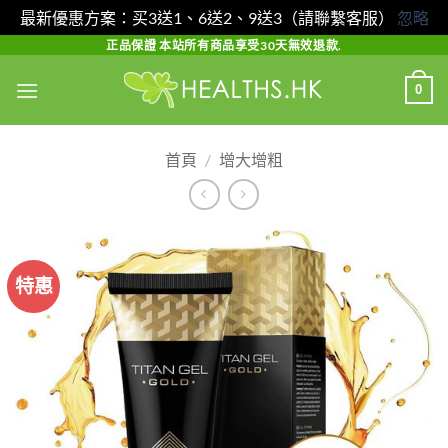
最新優惠方案：买3送1、6送2、9送3（請聯繫客服）
忽略
Skip
正品保證 本站所有商品享受30天無效退款.
to
0
content
首頁
/
增大增粗
特惠