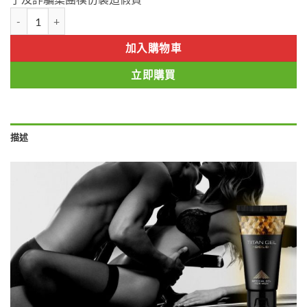
Titangel Gold 俄羅斯泰坦|黃金裝凝膠|原裝進口正品保證|Titan Gel
加入購物車
立即購買
描述