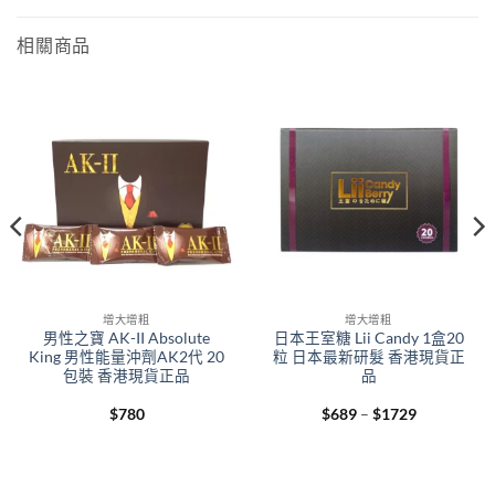
相關商品
增大增粗
增大增粗
男性之寶 AK-II Absolute
日本王室糖 Lii Candy 1盒20
King 男性能量沖劑AK2代 20
粒 日本最新研髮 香港現貨正
包裝 香港現貨正品
品
Price
$
780
$
689
–
$
1729
range:
$689
through
$1729