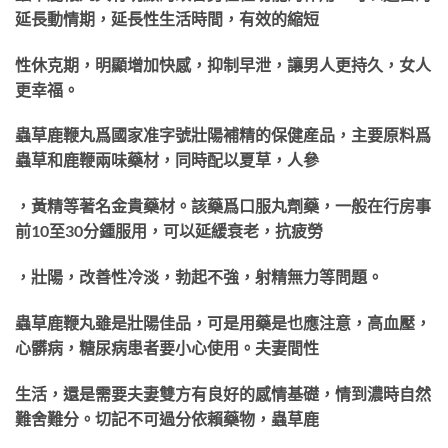
延長動情期，延長性生活時間，有效的縮短
性休克期，明顯增加快感，抑制早泄，讓男人更持久，女人
更幸福。
蟲草鹿鞭丸爲國家准字號壯陽補精的保健産品，主要原料爲
蟲草和鹿鞭兩味藥材，同時配以夏草，人參
，黃精等著名金貴藥材。該藥爲口服丸劑藥，一般在行房事
前10至30分鍾服用，可以延緩衰老，抗疲勞
，壯陽，改善性冷淡，勃起不強，射精無力等問題。
蟲草鹿鞭丸雖是壯陽佳品，可是用藥是也應注意，高血壓，
心髒病，糖尿病患者要小心使用。夫妻間性
生活，還是需要夫妻雙方有良好的感情基礎，情到濃時自然
難舍難分。切記不可過分依賴藥物，蟲草鹿