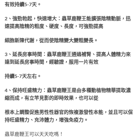
有效持續5-7天。
2、強勁勃起，快速增大：蟲草鹿鞭王能擴張陰精動脈，迅
速提高陰精的粗度、硬度、長度，可
強勁提高
細胞新陳代謝，從而使陰精變大變粗變長。
3、延長房事時間：蟲草鹿鞭王通過補腎、提高人體精力來
達到延長房事時間，經驗證，服用一
片有效
持續5-7天左右。
4、保持旺盛精力：蟲草鹿鞭王是由多種動植物精華提取濃
縮而成，有立竿見影的即時效果，也
可以從
根本上調整促進男性性器官的恢複激發性本能，並且可以保
持旺盛精力、充沛體力，增強
免疫力。
蟲草鹿鞭王可以天天吃嗎！