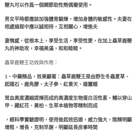
鞭丸可以作爲一個調節助性劑偶爾使用。
男女平時都應該加強體育鍛煉，增加身體的敏感性。夫妻在
相處過程中應以誠相待，互相關心，增進夫
妻情感，從根本上，享受生活，享受性愛，在加上蟲草鹿鞭
丸的神助攻，幸福美滿，和和睦睦。
蟲草鹿鞭王功效與作用：
1、中藥精品，效果顯著：蟲草鹿鞭王是由野生冬蟲夏草、
起陽石、鹿角膠、太子參、紅景天、
雄蠶蛾
茸血高度濃縮提煉而成的高濃度生物蛋白活性素，輔以穿山
甲、藏紅花、黃柏、生草本植
物等精制而成
，經科學實驗證明，使用後起效迅速，威力強大，陰精明顯
增粗，增長，克制早謝
，明顯延長房事時間