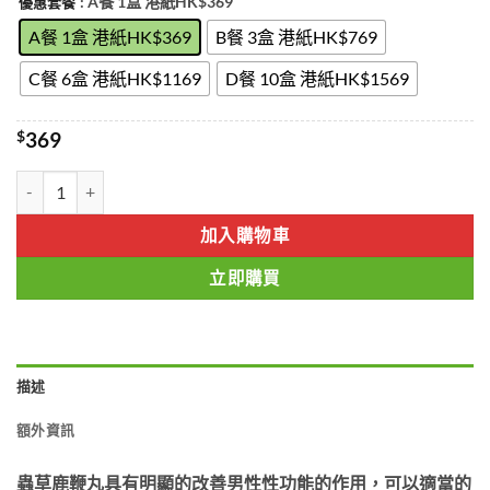
: A餐 1盒 港紙HK$369
優惠套餐
$369
through
A餐 1盒 港紙HK$369
B餐 3盒 港紙HK$769
$1569
C餐 6盒 港紙HK$1169
D餐 10盒 港紙HK$1569
$
369
蟲草鹿鞭王 延長性生活 抑制早泄 香港正品現貨 數量
加入購物車
立即購買
描述
額外資訊
蟲草鹿鞭丸具有明顯的改善男性性功能的作用，可以適當的