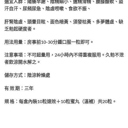
適宜人群：陽痿早謝、陰精細小、遺精滑精、腰膝酸軟、盜
汗自汗、尿頻尿急、陰虛唠嗽、食欲
不振、
肝腎陰虛、頭暈目眩、面色暗黃、須發枯黃、多夢體虛、缺
乏勃起硬度者。
用法用量：房事前10-30分鍾口服一粒即可。
注意事項：不可超量用，24小時內不得重複服用。久勃不泄
者飲涼開水解之。
儲存方式：陰涼幹燥處
有 效 期：三年
規 格：每盒內裝10粒速效＋10粒蜜丸（溫補）共20粒。