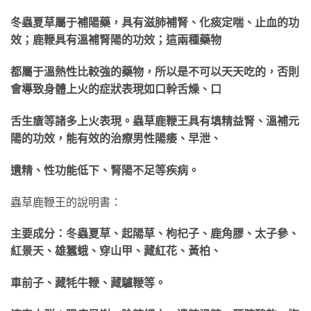
冬蟲夏草屬于補陽藥，具有滋肺補腎、化痰定喘、止血的功
效；鹿鞭具有溫補腎陽的功效；這兩
種藥物
都屬于溫熱性比較強的藥物，所以是不可以天天吃的，否則
會導致身體上火的症狀表現如
口幹舌燥、口
舌生瘡等諸多上火表現。蟲草鹿鞭王具有填精益腎、溫補元
陽的功效，能有效的治
療男性陽痿、早泄、
遺精、性功能低下、腎陽不足等疾病。
蟲草鹿鞭王的說明書：
主要成分：冬蟲夏草、起陽草、枸杞子、鹿角膠、太子參、
紅景天、雄蠶蛾、穿山甲、藏紅花、
黃柏、
車前子、藏牦牛鞭、藏驢鞭等。