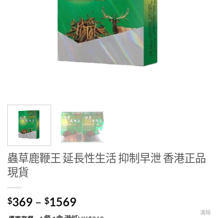
蟲草鹿鞭王 延長性生活 抑制早泄 香港正品
現貨
Price
369
–
1569
$
$
range:
清除