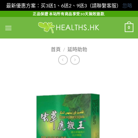
最新優惠方案：买3送1、6送2、9送3（請聯繫客服）
忽略
Skip
正品保證 本站所有商品享受30天無效退款.
to
0
content
首頁
/
延時助勃