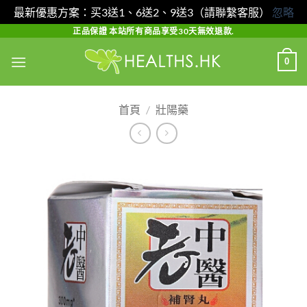
最新優惠方案：买3送1、6送2、9送3（請聯繫客服）
忽略
Skip
正品保證 本站所有商品享受30天無效退款.
to
0
content
首頁
/
壯陽藥