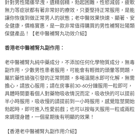
針對男性陽痿早洩，遺精弱精，勃起困難，性慾減弱，疲軟
無力等症狀都有著非常好的療效，只要堅持正常服用，是能
讓你恢復到做正常男人的狀態；老中醫效果快速、顯著、安
全健康，價格實惠，是一款非常值得購買的男性補腎壯陽類
保健產品！【老中醫補腎丸功效介紹】
香港老中醫補腎丸副作用：
老中醫補腎丸純中藥成分，不添加任何化學物質成分，無毒
副作用，少數男性患者服用，可能會有輕微的頭暈等問題，
屬於藥性過強引發的正常問題，多喝溫開水即可化解，無需
擔心，請放心服用；請在房事前30-60分鐘服用一粒即可，
具體時間要看個人對藥物吸收情況而定，吸收快的可以提前
半小時服用，吸收慢的請提前到一小時服用，感覺陰莖開始
勃起時，即可進入性愛前戲；也可以按每天服用一粒或兩粒
來調理身體，一個星期後有明顯的效果！
【香港老中醫補腎丸副作用介紹】