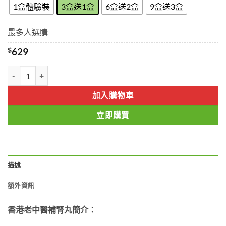
through
1盒體驗裝
3盒送1盒
6盒送2盒
9盒送3盒
$1529
最多人選購
$
629
老中醫補腎丸 純中藥成分 助勃增硬 更持久 無副作用 香港藥店正品 10顆
加入購物車
立即購買
描述
額外資訊
香港老中醫補腎丸簡介：