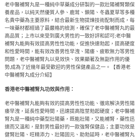
老中醫補腎丸是一種純中草藥成分研製的一款壯陽補腎類保
養産品，以純天然優質人參、鹿茸、鎖陽、冬蟲夏草等多種
名貴中藥為主要原料，結合最新生物提煉技術配制而成，每
一味藥材都經過了最嚴格的檢測，確保了老中醫補腎丸的最
高品質；上市以來受到廣大男性的一致好評和認可;老中醫
補腎丸能夠有效提高男性性功能，促進快速勃起，提高硬度
和性愛時間，能有效改善男性早洩、陽痿、疲軟無力等男性
問題，老中醫補腎丸以見效快、效果顯著及無副作用的優
勢,成為了近幾年最受歡迎的男性保健產品之一。【香港老
中醫補腎丸成分介紹】
香港老中醫補腎丸功效與作用：
老中醫補腎丸能夠有效的提高男性性功能、徹底解決男性陽
痿早洩，延長性愛時間，迅速提高陰莖勃起硬度；老中醫補
腎丸是一種純中藥型壯陽藥，既能壯陽，又能補腎，藥性迅
速而又溫和，是對男性最好的一款強腎保健品；主要功效是
健腎壯陽、旺精添力、壯陽固元、助勃延時，老中醫補腎丸