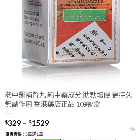
老中醫補腎丸 純中藥成分 助勃增硬 更持久
無副作用 香港藥店正品 10顆/盒
Price
329
–
1529
$
$
range:
清除
: 3盒送1盒
優惠套餐
$329