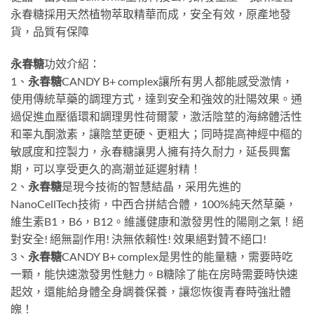
永春糖採用天然植物萃取精華而成，安全有效，原產地發
貨，品質有保障
永春糖
功效介紹：
1、
永春糖
CANDY B+ complex讓所有男人都能感受激情，
使用傳統草藥的調理方式，達到安全和強效的壯陽效果。通
過促進血壓循環和調理男性荷爾蒙，激活陰莖的海綿體活性
和睪丸酮激素，讓陰莖更硬、更粗大；同時提高神經中樞的
敏感度和控製力，永春糖讓男人擁有持久耐力，延長興奮
期，可以享受更久的高潮並延遲射精！
2、
永春糖
是現今技術的智慧結晶，采用先進的
NanoCellTech技術，中西合拼結合體，100%純天然草藥，
維生素B1，B6，B12。維護健康和激發男性的陽剛之氣！絕
對安全! 絕無副作用! 決無依賴性! 效果絕對贊不絕口!
3、
永春糖
CANDY B+ complex是男性的能量糖，需要時吃
一顆，能快速激發男性魅力。B糖除了能在房時需要時快速
起效，還能給身體全身調養保養，讓您恢復青春時強壯體
魄！