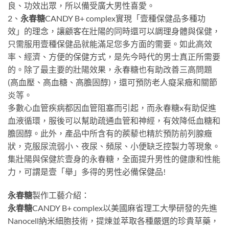
良、功效出眾，所以備受廣大男性喜愛。
2、
永春糖
CANDY B+ complex實現「壹種保健品多種功
效」的理念，讓顧客在壯陽的同時還可以調理身體與保健，
只需服用壹種保健品就能滿足您多方面的需要。如此高效
率、經濟、方便的保健方式，是先今時代的男士真正所需要
的。除了最主要的壯陽效果，永春糖也有助改善三高問題
(高血壓、高血糖、高膽固醇)，還可預防老人癡呆癥和關節
炎等。
多數心血管疾病都因血管阻塞而引起，而永春糖x有助促進
血液循環，服後可以幫助疏通血管和神經，有效降低血糖和
膽固醇。此外，產品中所含有的蒺藜也精於預防前列腺癥
狀，克服尿流弱小、夜尿、頻尿、小便缺乏控製力等現象。
集壯陽與保健於壹身的永春糖，全面提升男性的健康和性能
力，可謂是壹「舉」多得的男性必備保健品!
永春糖
製作工藝介紹：
永春糖
CANDY B+ complex以美國麻省理工大學研發的先進
Nanocell納米細胞技術，提煉並萃取各種嚴選的珍貴草藥，