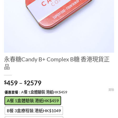
永春糖Candy B+ Complex B糖 香港現貨正
品
Price
459
–
2579
$
$
range:
清除
: A餐 1盒體驗裝 港紙HK$459
優惠套餐
$459
through
A餐 1盒體驗裝 港紙HK$459
$2579
B餐 3盒療程裝 港紙HK$1049