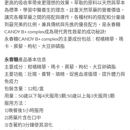
更高的吸收率帶來更理想的效果。萃取的原料以天然與草本
為標準，學習中醫養生的理念，註重天然草藥的營養價值，
講究各種草藥之間的搭配與運作，各種材料的搭配和分量達
到最完美的比例。兼具傳統與先進的優良配方，是永春糖
CANDY B+ complex成為現代男性救星的成功秘訣!
永春糖CANDY B+ complex的主要成份包括：柑橘精華、瑪
卡、蒺藜、枸杞、大豆卵磷脂
永春糖
產品基本信息
主要成分：柑橘精華、瑪卡、蒺藜、枸杞、大豆卵磷脂
主要功能：壯陽、養腎、填精、促進血液循環、提升體力與
免疫力
包裝含量：12粒/盒
用量：50歲以下每4天服用1顆;50歲以上每3天服用1顆
服用方法：
1)晚餐後1小時服用
2)將藥片含在口中
3)含著約3分鐘使其溶化