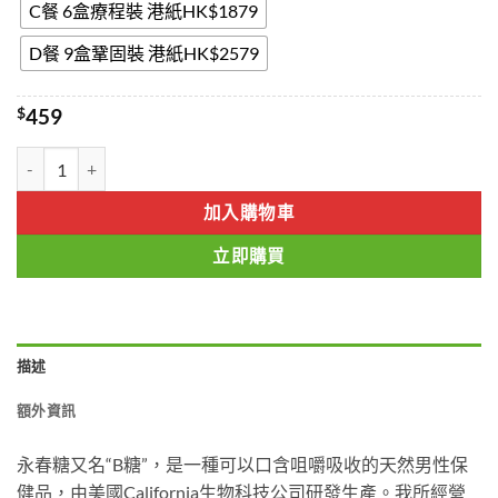
C餐 6盒療程裝 港紙HK$1879
D餐 9盒鞏固裝 港紙HK$2579
$
459
永春糖Candy B+ Complex B糖 香港現貨正品 數量
加入購物車
立即購買
描述
額外資訊
永春糖又名“B糖”，是一種可以口含咀嚼吸收的天然男性保
健品，由美國California生物科技公司研發生產。我所經營