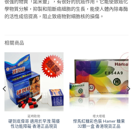
很強的物質「諾米靈」，有很好的抗癌作用。它能使致癌化
學物質分解，抑製和阻斷癌細胞的生長，能使人體內除毒酶
的活性成倍提高，阻止致癌物對細胞核的損傷。
相關商品
延時助勃
增大增粗
硬到底偉哥 適用於早洩 陽痿
悍馬紅糖彩色裝 Hamer 糖果
性功能障礙 香港正品現貨
32顆一盒 香港現貨正品