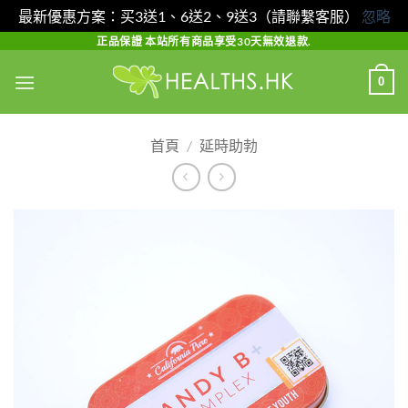
最新優惠方案：买3送1、6送2、9送3（請聯繫客服）
忽略
Skip
正品保證 本站所有商品享受30天無效退款.
to
0
content
首頁
/
延時助勃