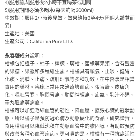
4)服用前與服用後2小時不宜喝茶或咖啡
5)服用期間必須多喝水(每天約喝3000ml)
生效期：服用2小時後見效，效果維持3至4天(因個人體質而
異)
生產地：美國
生產公司：California Pure LTD.
永春糖
成分說明：
柑橘包括橙子、柚子、檸檬、廣柑、蜜橘等果類，含有豐富
的果糖、果酸和多種維生素。柑橘具有順氣、止咳、健胃、
化痰、消腫、止痛、疏肝理氣等多種功效，在中醫裏是相當
實用的藥材。臨床上常用來治療壞血病、夜盲癥、皮膚角
化、嘔吐胃寒、胸悶脅痛、肋間神經痛、疝氣、乳汁不通、
睪丸腫痛等病癥。
柑橘可以加強毛細血管的韌性、降血壓、擴張心臟的冠狀動
脈，所以橘子是預防冠心病及動脈硬化的食品，研究證實，
食用柑橘可以降低沈積在動脈血管中的膽固醇，有助於預防
與改善各種心血管疾病。更可貴的是，柑橘有一種抗癌活性