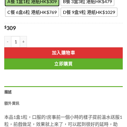
through
A餐 1盒1粒 港紙HK$309
B餐 3盒3粒 港紙HK$479
$1029
C餐 6盒6粒 港紙HK$769
D餐 9盒9粒 港紙HK$1029
$
309
極品偉哥 增大 延時 助勃 香港現貨正品 數量
加入購物車
立即購買
描述
額外資訊
本品1盒1粒，口服的!房事前一個小時的樣子提前溫水送服1
粒，前戲做足，效果就上來了，可以起到很好的延時，助