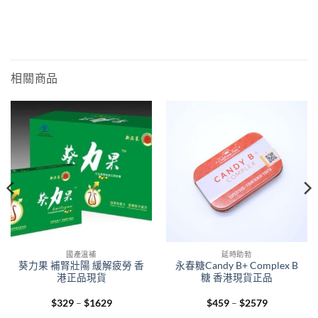
相關商品
國產溫補
延時助勃
葵力果 補腎壯陽 緩解疲勞 香
永春糖Candy B+ Complex B
港正品現貨
糖 香港現貨正品
Price
Price
$
329
–
$
1629
$
459
–
$
2579
range:
range: