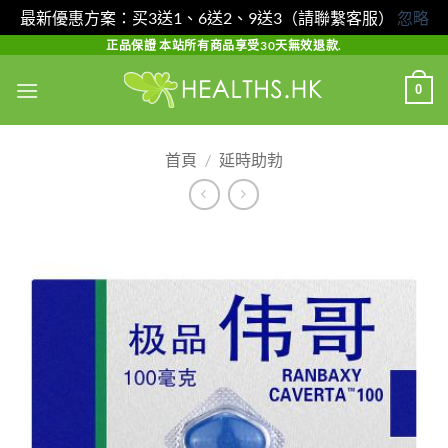
最新優惠方案：买3送1、6送2、9送3（請聯繫客服）
忽略
Skip
正品保證 本站所有商品享受30天無效退款.
to
0
content
首頁
/
延時助勃