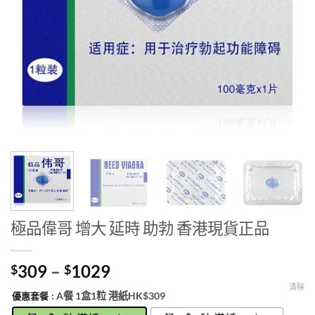
極品偉哥 增大 延時 助勃 香港現貨正品
Price
309
–
1029
$
$
range:
清除
: A餐 1盒1粒 港紙HK$309
優惠套餐
$309