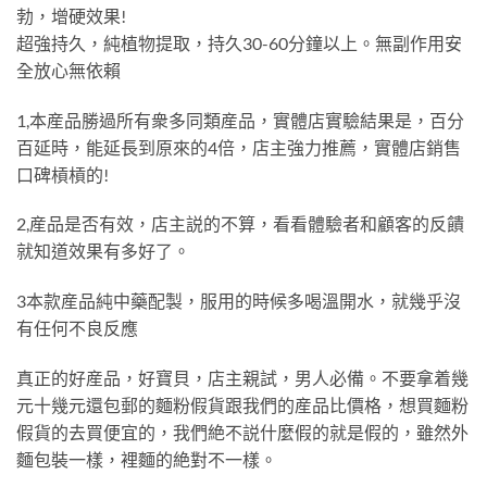
勃，增硬效果!
超強持久，純植物提取，持久30-60分鐘以上。無副作用安
全放心無依賴
1,本産品勝過所有衆多同類産品，實體店實驗結果是，百分
百延時，能延長到原來的4倍，店主強力推薦，實體店銷售
口碑槓槓的!
2,産品是否有效，店主説的不算，看看體驗者和顧客的反饋
就知道效果有多好了。
3本款産品純中藥配製，服用的時候多喝溫開水，就幾乎沒
有任何不良反應
真正的好産品，好寶貝，店主親試，男人必備。不要拿着幾
元十幾元還包郵的麵粉假貨跟我們的産品比價格，想買麵粉
假貨的去買便宜的，我們絶不説什麼假的就是假的，雖然外
麵包裝一樣，裡麵的絶對不一樣。