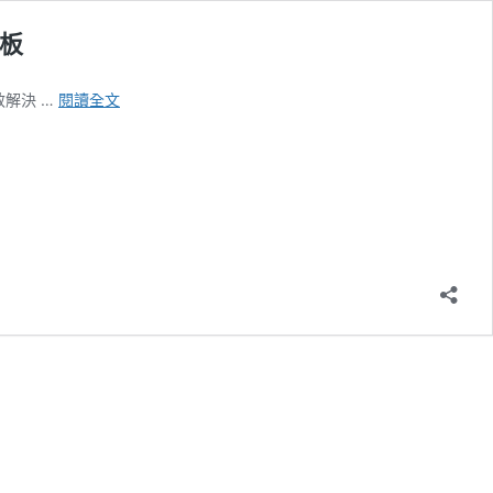
/板
超
效解決 …
閱讀全文
級
必
利
勁
雙
效
片
EXTRA
SUPER
TADARAD
香
港
藥
店
正
品
溫