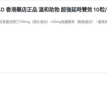
RAD 香港藥店正品 溫和助勃 超強延時雙效 10粒
含達泊西汀100mg（持久成分）+20mg他達那非（助勃成分），能有