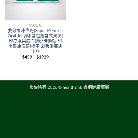
增大增粗
雙效果凍偉哥|Super P-Force
Oral Jelly|印度超級雙效果凍|
印度水果威而鋼延時助勃|印
度果凍偉哥|橙子味|香港藥店
正品
Price
$
459
–
$
1929
range:
$459
through
$1929
版權所有 2026 ©
healths.hk 香港健康商城