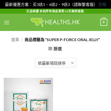
最新優惠方案：买3送1、6送2、9送3（請聯繫客服）
忽略
Skip
正品保證 本站所有商品享受30天無效退款.
to
0
content
首頁
/
商品標籤為 “SUPER P-FORCE ORAL JELLY”
篩選