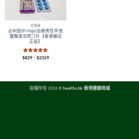
壯陽藥
必利勁(Priligy)治療男性早洩
鹽酸達泊西汀片【香港藥店
正品】
評分
5
滿
Price
$
829
–
$
2329
range:
分 5
$829
through
$2329
版權所有 2026 ©
healths.hk 香港健康商城