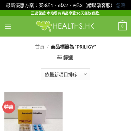
最新優惠方案：买3送1、6送2、9送3（請聯繫客服）
忽略
Skip
正品保證 本站所有商品享受30天無效退款.
to
0
content
首頁
/
商品標籤為 “PRILIGY”
篩選
特惠