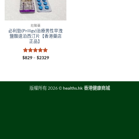
壯陽藥
必利勁(Priligy)治療男性早洩
鹽酸達泊西汀片【香港藥店
正品】
評分
5
滿
Price
$
829
–
$
2329
range:
分 5
$829
through
$2329
版權所有 2026 ©
healths.hk 香港健康商城