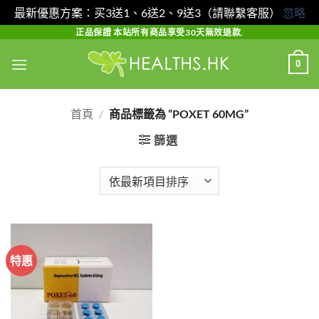
最新優惠方案：买3送1、6送2、9送3（請聯繫客服）
忽略
Skip
正品保證 本站所有商品享受30天無效退款.
to
0
content
首頁
/
商品標籤為 “POXET 60MG”
篩選
特惠