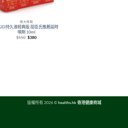
增大增粗
H2D持久液經典版 屈臣氏推薦延時
噴劑 10ml
Original
Current
$
550
$
380
price
price
was:
is:
$550.
$380.
版權所有 2026 ©
healths.hk 香港健康商城