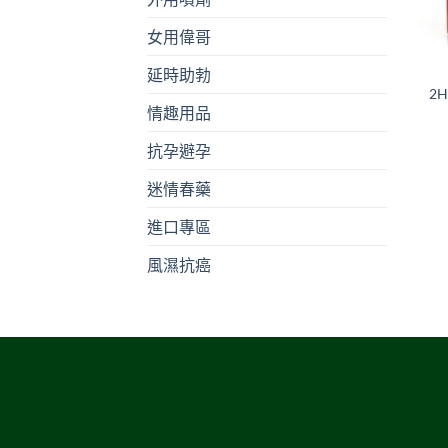
女用偉哥
+
延時助勃
2
情趣用品
抗孕避孕
迷情春藥
進口專區
風濕抗癌