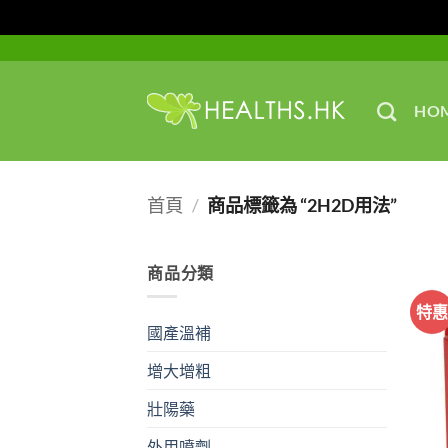
Skip
to
content
HO
首頁
/
商品標籤為 “2H2D用法”
商品分類
特
國產溫補
增大增粗
壯陽藥
外用噴劑