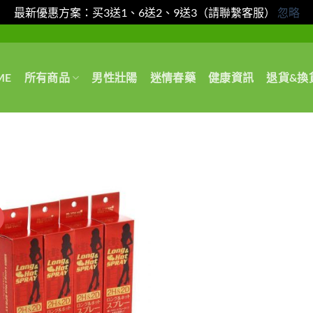
最新優惠方案：买3送1、6送2、9送3（請聯繫客服）
忽略
ME
所有商品
男性壯陽
迷情春藥
健康資訊
退貨&換
惠