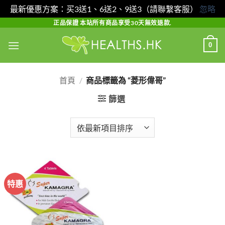
最新優惠方案：买3送1、6送2、9送3（請聯繫客服）
忽略
Skip
正品保證 本站所有商品享受30天無效退款.
to
0
content
首頁
/
商品標籤為 “菱形偉哥”
篩選
特惠