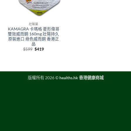
壯陽藥
KAMAGRA 卡瑪格 菱形偉哥
雙效威而鋼 160mg 壯陽持久
原裝進口 綠色威而鋼 香港正
品
Original
Current
$
599
$
419
price
price
was:
is:
$599.
$419.
版權所有 2026 ©
healths.hk 香港健康商城