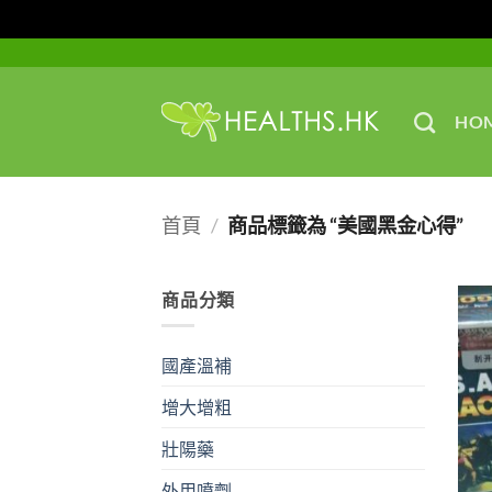
Skip
to
content
HO
首頁
/
商品標籤為 “美國黑金心得”
商品分類
國產溫補
增大增粗
壯陽藥
外用噴劑