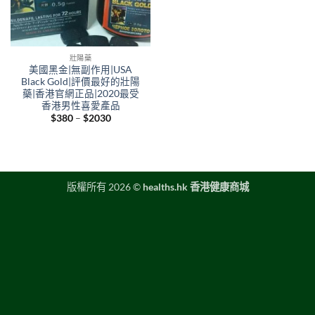
壯陽藥
美國黑金|無副作用|USA
Black Gold|評價最好的壯陽
藥|香港官網正品|2020最受
香港男性喜愛產品
Price
$
380
–
$
2030
range:
$380
through
$2030
版權所有 2026 ©
healths.hk 香港健康商城