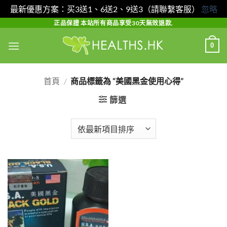
最新優惠方案：买3送1、6送2、9送3（請聯繫客服）
忽略
Skip
正品保證 本站所有商品享受30天無效退款.
to
0
content
首頁
/
商品標籤為 “美國黑金使用心得”
篩選