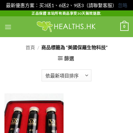
最新優惠方案：买3送1、6送2、9送3（請聯繫客服）
忽略
Skip
正品保證 本站所有商品享受30天無效退款.
to
0
content
首頁
/
商品標籤為 “美國保羅生物科技”
篩選