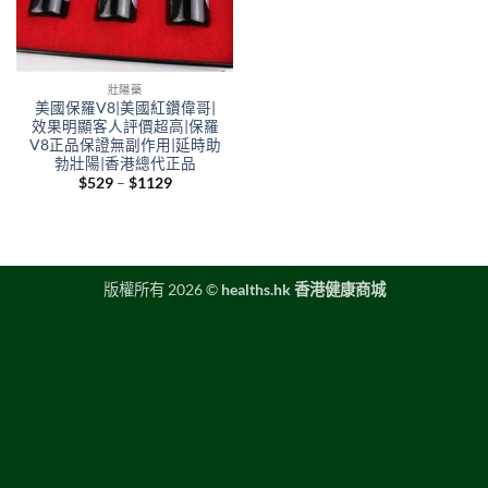
壯陽藥
美國保羅V8|美國紅鑽偉哥|
效果明顯客人評價超高|保羅
V8正品保證無副作用|延時助
勃壯陽|香港總代正品
Price
$
529
–
$
1129
range:
$529
through
$1129
版權所有 2026 ©
healths.hk 香港健康商城