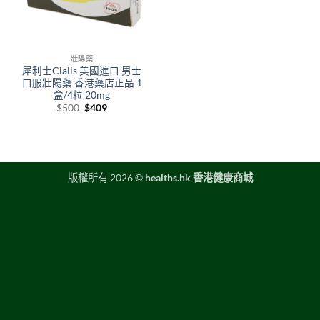
壯陽藥
犀利士Cialis 美國進口 男士
口服壯陽藥 香港藥店正品 1
盒/4粒 20mg
Original
Current
$
500
$
409
price
price
was:
is:
$500.
$409.
版權所有 2026 ©
healths.hk 香港健康商城