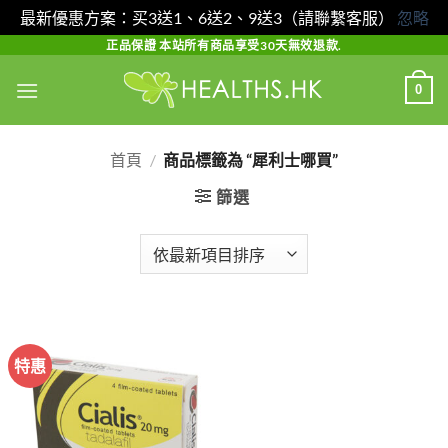
最新優惠方案：买3送1、6送2、9送3（請聯繫客服）
忽略
Skip
正品保證 本站所有商品享受30天無效退款.
to
0
content
首頁
/
商品標籤為 “犀利士哪買”
篩選
特惠