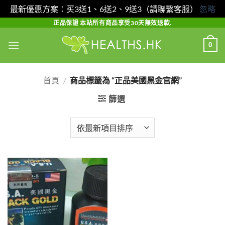
最新優惠方案：买3送1、6送2、9送3（請聯繫客服）
忽略
Skip
正品保證 本站所有商品享受30天無效退款.
to
0
content
首頁
/
商品標籤為 “正品美國黑金官網”
篩選