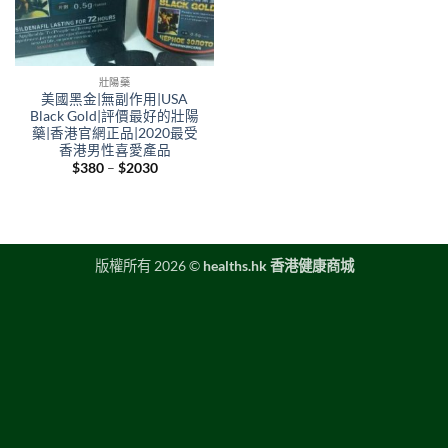
壯陽藥
美國黑金|無副作用|USA
Black Gold|評價最好的壯陽
藥|香港官網正品|2020最受
香港男性喜愛產品
Price
$
380
–
$
2030
range:
$380
through
$2030
版權所有 2026 ©
healths.hk 香港健康商城