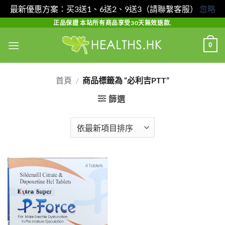
最新優惠方案：买3送1、6送2、9送3（請聯繫客服）
忽略
Skip
正品保證 本站所有商品享受30天無效退款.
to
0
content
首頁
/
商品標籤為 “必利吉PTT”
篩選