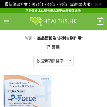
最新優惠方案：买3送1、6送2、9送3（請聯繫客服）
忽略
Skip
正品保證 本站所有商品享受30天無效退款.
to
0
content
首頁
/
商品標籤為 “必利吉副作用”
篩選