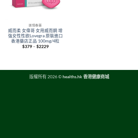
迷情春藥
威而柔 女偉哥 女用威而鋼 增
強女性性欲Lovegra 原裝進口
香港藥店正品 100mg/4粒
Price
$
379
–
$
2229
range:
$379
through
$2229
版權所有 2026 ©
healths.hk 香港健康商城