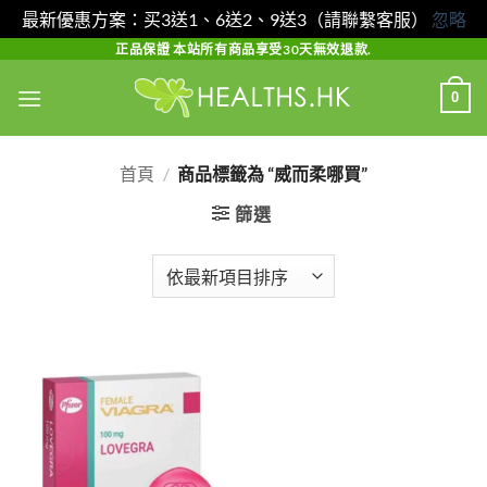
最新優惠方案：买3送1、6送2、9送3（請聯繫客服）
忽略
Skip
正品保證 本站所有商品享受30天無效退款.
to
0
content
首頁
/
商品標籤為 “威而柔哪買”
篩選