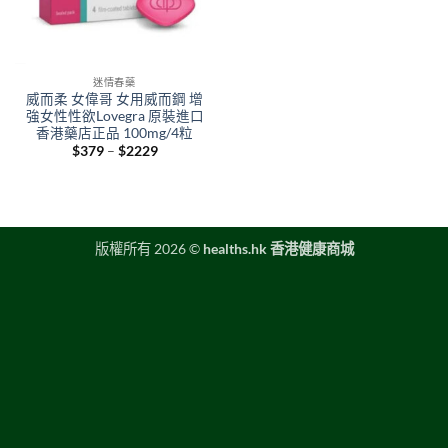
迷情春藥
威而柔 女偉哥 女用威而鋼 增
強女性性欲Lovegra 原裝進口
香港藥店正品 100mg/4粒
Price
$
379
–
$
2229
range:
$379
through
$2229
版權所有 2026 ©
healths.hk 香港健康商城