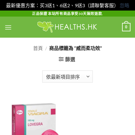
最新優惠方案：买3送1、6送2、9送3（請聯繫客服）
忽略
Skip
正品保證 本站所有商品享受30天無效退款.
to
0
content
首頁
/
商品標籤為 “威而柔功效”
篩選