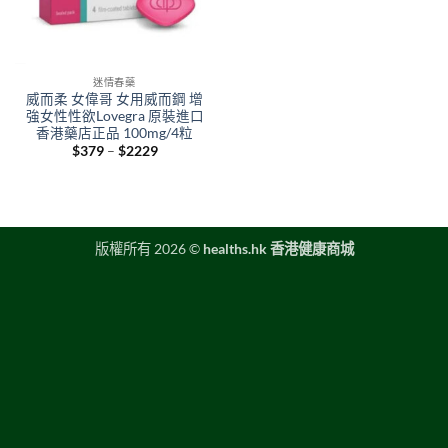
迷情春藥
威而柔 女偉哥 女用威而鋼 增
強女性性欲Lovegra 原裝進口
香港藥店正品 100mg/4粒
Price
$
379
–
$
2229
range:
$379
through
$2229
版權所有 2026 ©
healths.hk 香港健康商城