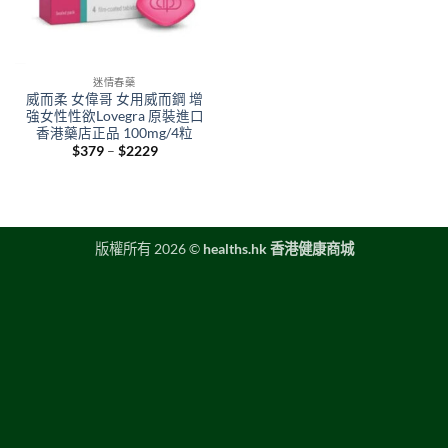
迷情春藥
威而柔 女偉哥 女用威而鋼 增
強女性性欲Lovegra 原裝進口
香港藥店正品 100mg/4粒
Price
$
379
–
$
2229
range:
$379
through
$2229
版權所有 2026 ©
healths.hk 香港健康商城