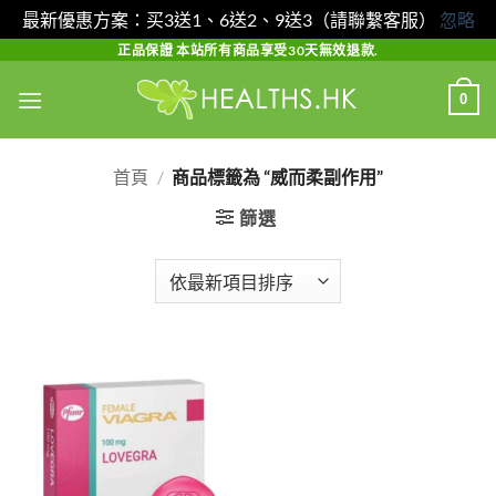
最新優惠方案：买3送1、6送2、9送3（請聯繫客服）
忽略
Skip
正品保證 本站所有商品享受30天無效退款.
to
0
content
首頁
/
商品標籤為 “威而柔副作用”
篩選