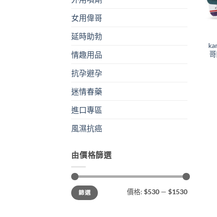
女用偉哥
+
延時助勃
ka
哥
情趣用品
抗孕避孕
迷情春藥
進口專區
風濕抗癌
由價格篩選
最
最
價格:
$530
—
$1530
篩選
低
高
價
價
格
格