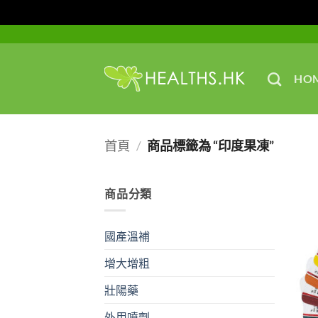
Skip
to
content
HO
首頁
/
商品標籤為 “印度果凍”
商品分類
國產溫補
增大增粗
壯陽藥
外用噴劑