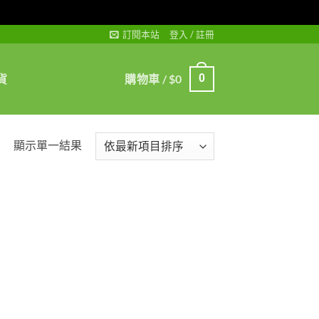
訂閱本站
登入 / 註冊
貨
購物車 /
$
0
0
顯示單一結果