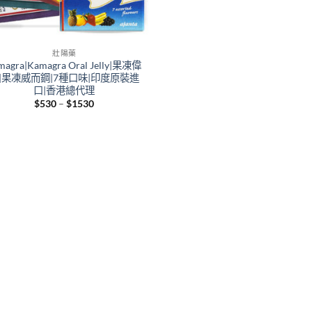
壯陽藥
magra|Kamagra Oral Jelly|果凍偉
|果凍威而鋼|7種口味|印度原裝進
口|香港總代理
Price
$
530
–
$
1530
range:
$530
through
$1530