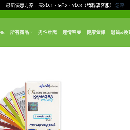
最新優惠方案：买3送1、6送2、9送3（請聯繫客服）
忽略
ME
所有商品
男性壯陽
迷情春藥
健康資訊
退貨&換