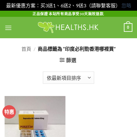
最新優惠方案：买3送1、6送2、9送3（請聯繫客服）
忽略
Skip
正品保證 本站所有商品享受30天無效退款.
to
0
content
首頁
/
商品標籤為 “印度必利勁香港哪裡買”
篩選
特惠