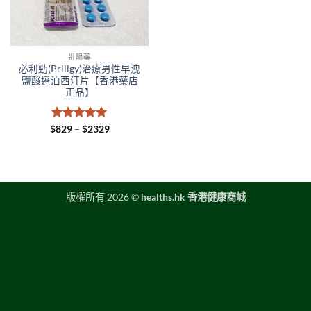
壯陽藥
必利勁(Priligy)治療男性早洩
鹽酸達泊西汀片【香港藥店
正品】
評分
5
滿
Price
$
829
–
$
2329
range:
分 5
$829
through
$2329
版權所有 2026 ©
healths.hk 香港健康商城