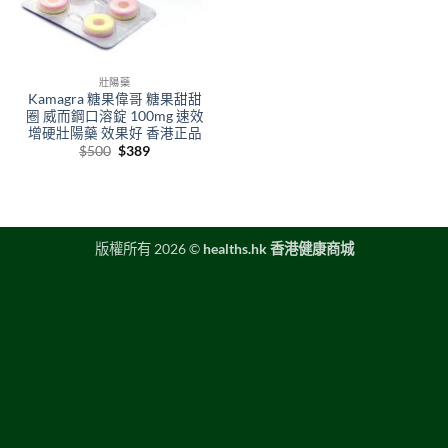
壯陽藥
Kamagra 糖果偉哥 糖果甜甜
圈 威而鋼口溶錠 100mg 速效
增硬壯陽藥 效果好 香港正品
Original
Current
$
500
$
389
price
price
was:
is:
$500.
$389.
版權所有 2026 ©
healths.hk 香港健康商城