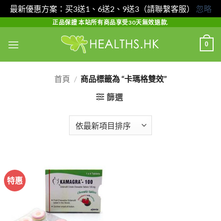
最新優惠方案：买3送1、6送2、9送3（請聯繫客服）
忽略
Skip
正品保證 本站所有商品享受30天無效退款.
to
0
content
首頁
/
商品標籤為 “卡瑪格雙效”
篩選
特惠