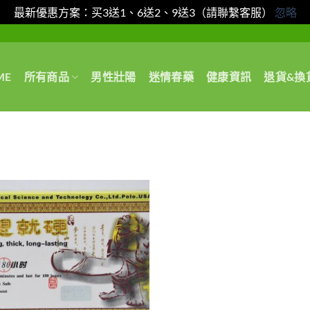
最新優惠方案：买3送1、6送2、9送3（請聯繫客服）
忽略
ME
所有商品
男性壯陽
迷情春藥
健康資訊
退貨&換