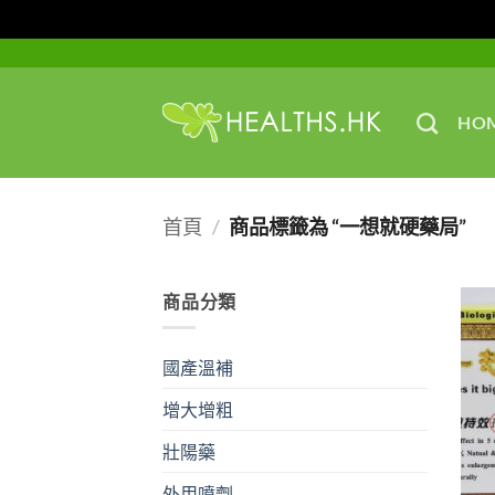
Skip
to
content
HO
首頁
/
商品標籤為 “一想就硬藥局”
商品分類
國產溫補
增大增粗
壯陽藥
外用噴劑