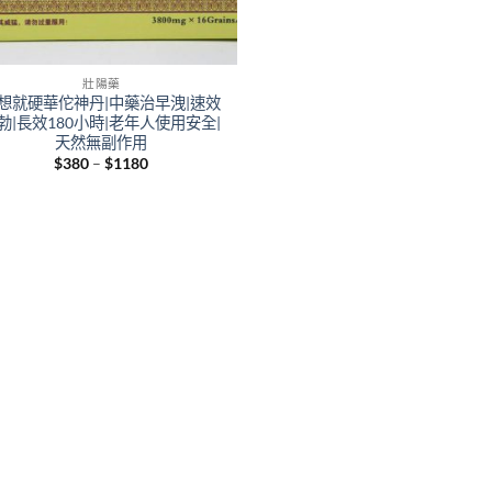
壯陽藥
想就硬華佗神丹|中藥治早洩|速效
勃|長效180小時|老年人使用安全|
天然無副作用
Price
$
380
–
$
1180
range:
$380
through
$1180