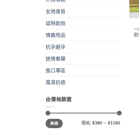
女用偉哥
+
延時助勃
一
助
情趣用品
抗孕避孕
迷情春藥
進口專區
風濕抗癌
由價格篩選
最
最
價格:
$380
—
$1180
篩選
低
高
價
價
格
格