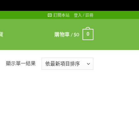
訂閱本站
登入 / 註冊
貨
購物車 /
$
0
0
顯示單一結果