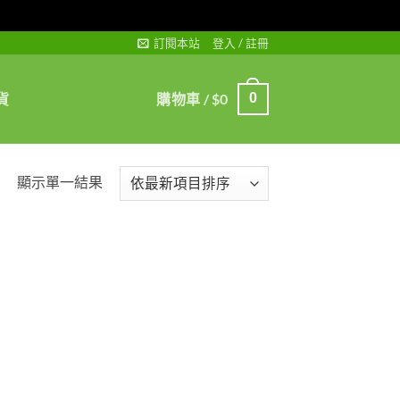
訂閱本站
登入 / 註冊
貨
購物車 /
$
0
0
顯示單一結果