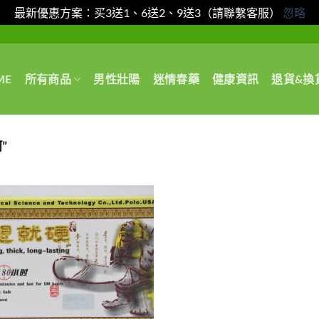
最新優惠方案：买3送1、6送2、9送3（請聯繫客服）
忽略
ME
所有商品
男性壯陽
迷情春藥
健康資訊
退貨&換
”