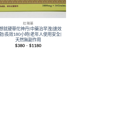
壯陽藥
想就硬華佗神丹|中藥治早洩|速效
勃|長效180小時|老年人使用安全|
天然無副作用
Price
$
380
–
$
1180
range:
$380
through
$1180