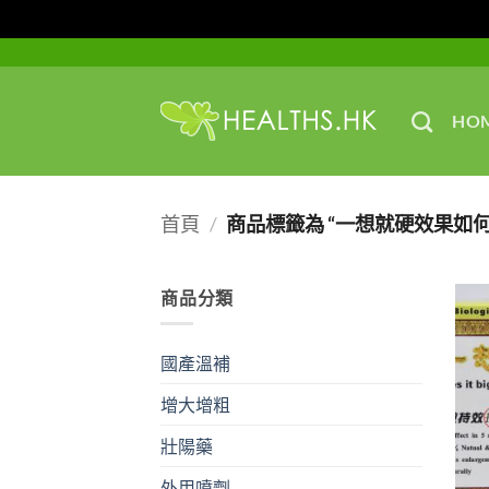
Skip
to
content
HO
首頁
/
商品標籤為 “一想就硬效果如何
商品分類
國產溫補
增大增粗
壯陽藥
外用噴劑