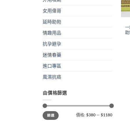
女用偉哥
+
延時助勃
一
助
情趣用品
抗孕避孕
迷情春藥
進口專區
風濕抗癌
由價格篩選
最
最
價格:
$380
—
$1180
篩選
低
高
價
價
格
格