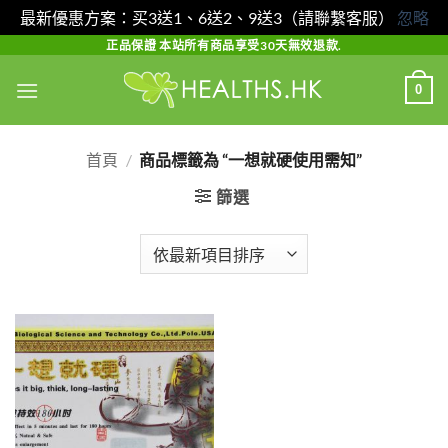
最新優惠方案：买3送1、6送2、9送3（請聯繫客服）
忽略
Skip
正品保證 本站所有商品享受30天無效退款.
to
0
content
首頁
/
商品標籤為 “一想就硬使用需知”
篩選