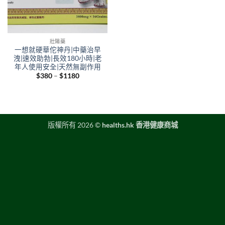
壯陽藥
一想就硬華佗神丹|中藥治早
洩|速效助勃|長效180小時|老
年人使用安全|天然無副作用
Price
$
380
–
$
1180
range:
$380
through
$1180
版權所有 2026 ©
healths.hk 香港健康商城